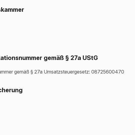
skammer
ikationsnummer gemäß § 27a UStG
snummer gemäß § 27a Umsatzsteuergesetz: 08725600470
icherung